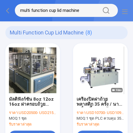
Multi Function Cup Lid Machine
(8)
มัลติฟังก์ชั่น 8oz 12oz
เครื่องปิดฝาถ้วย
16oz ฝาครอบถ้วย
พลาสติก 35 ครั้ง / นาที
กระดาษ 35-50 ชิ้น /
เครื่องขึ้นรูปฝาถ้วย PET
ราคา:
USD20500- USD21500 / set
ราคา:
USD10700- USD10900 / set
นาที
อัตโนมัติ 12KW
MOQ:
1 ชุด
MOQ:
1 ชุด PLC ควบคุม 35 ครั้ง / นาทีเครื่องขึ้นรูปฝาถ้วย PET อัตโนมัติ
รับราคาล่าสุด
รับราคาล่าสุด