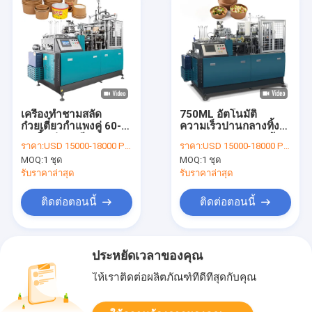
เครื่องทำชามสลัด
750ML อัตโนมัติ
ก๋วยเตี๋ยวกำแพงคู่ 60-
ความเร็วปานกลางทิ้ง
70 ชิ้นต่อนาที
ชามกระดาษอาหารผู้
ราคา:
USD 15000-18000 PER SET
ราคา:
USD 15000-18000 PER SET
ผลิตเครื่องทำ
MOQ:
1 ชุด
MOQ:
1 ชุด
รับราคาล่าสุด
รับราคาล่าสุด
ติดต่อตอนนี้
ติดต่อตอนนี้
ประหยัดเวลาของคุณ
ให้เราติดต่อผลิตภัณฑ์ที่ดีที่สุดกับคุณ