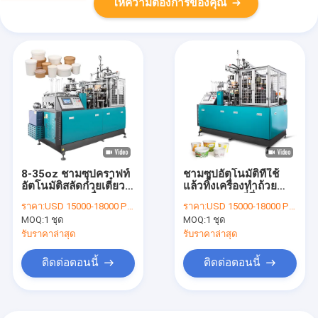
ให้ความต้องการของคุณ
8-35oz ชามซุปคราฟท์
ชามซุปอัตโนมัติที่ใช้
อัตโนมัติสลัดก๋วยเตี๋ยว
แล้วทิ้งเครื่องทำถ้วย
กระดาษชามเครื่อง
กระดาษบะหมี่กึ่ง
ราคา:
USD 15000-18000 PER SET
ราคา:
USD 15000-18000 PER SET
สำเร็จรูป
MOQ:
1 ชุด
MOQ:
1 ชุด
รับราคาล่าสุด
รับราคาล่าสุด
ติดต่อตอนนี้
ติดต่อตอนนี้