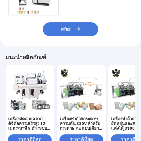
চালিয়ে
แนะนำผลิตภัณฑ์
เครื่องตัดดายฉลาก
เครื่องทําถ้วยกระดาษ
เครื่องทําถ้วยก
ดิจิทัลความเร็วสูง 12
ความดัน 380V สําหรับ
ยืดหยุ่นและสาม
เมตร/นาที 8 หัว ระบบ
กระดาษ PE แบบเดียว/
แต่งได้ 3100KG
ติดตาม CCD
คู่ 150-350 Gsm
ความเร็ว 120-15
อเนกประสงค์สำหรับตัด
/ นาที
ราคาดีที่สุด
ราคาดีที่สุด
ราคาดีที่ส