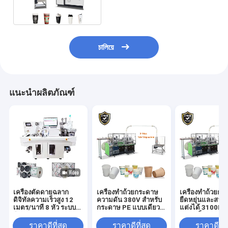
চালিয়ে
แนะนำผลิตภัณฑ์
เครื่องตัดดายฉลาก
เครื่องทําถ้วยกระดาษ
เครื่องทําถ้วยก
ดิจิทัลความเร็วสูง 12
ความดัน 380V สําหรับ
ยืดหยุ่นและสาม
เมตร/นาที 8 หัว ระบบ
กระดาษ PE แบบเดียว/
แต่งได้ 3100KG
ติดตาม CCD
คู่ 150-350 Gsm
ความเร็ว 120-15
อเนกประสงค์สำหรับตัด
/ นาที
ราคาดีที่สุด
ราคาดีที่สุด
ราคาดีที่ส