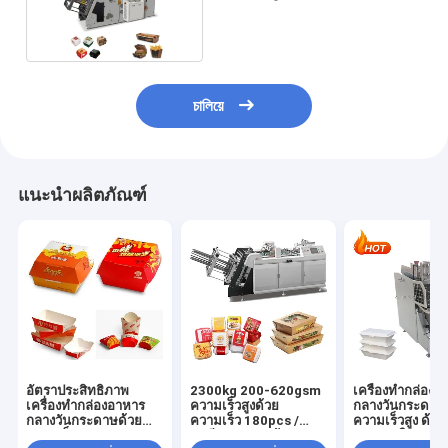
กระดาษใช้งานง่าย
চালিয়ে
แนะนำผลิตภัณฑ์
อัตราประสิทธิภาพ
2300kg 200-620gsm
เครื่องทํากล่อง
เครื่องทํากล่องอาหาร
ความเร็วสูงด้วย
กลางวันกระดาษ
กลางวันกระดาษด้วย
ความเร็ว 180pcs /
ความเร็วสูง ด้ว
ความเร็ว 180 pcs /
นาทีและความต้องการ
สามารถในการผล