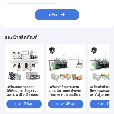
চালিয়ে
แนะนำผลิตภัณฑ์
เครื่องตัดดายฉลาก
เครื่องทําถ้วยกระดาษ
เครื่องทําถ้วยก
ดิจิทัลความเร็วสูง 12
ความดัน 380V สําหรับ
ยืดหยุ่นและสาม
เมตร/นาที 8 หัว ระบบ
กระดาษ PE แบบเดียว/
แต่งได้ 3100KG
ติดตาม CCD
คู่ 150-350 Gsm
ความเร็ว 120-15
อเนกประสงค์สำหรับตัด
/ นาที
ราคาดีที่สุด
ราคาดีที่สุด
ราคาดีที่ส
สติกเกอร์