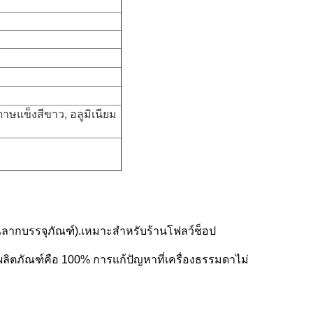
ษแข็งสีขาว, อลูมิเนียม
(ฉลากบรรจุภัณฑ์).เหมาะสำหรับร้านโฟลว์ช็อป
ิตภัณฑ์คือ 100% การแก้ปัญหาที่เครื่องธรรมดาไม่