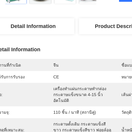
Detail Information
Product Descr
etail Information
านที่กำเนิด
จีน
ชื่อแ
้รับการรับรอง
CE
หมายเ
เครื่องทำแผ่นกระดาษทำกล่อง
่อ:
กระดาษแข็งขนาด 4-15 นิ้ว
เส้นผ
อัตโนมัติ
วามจุ:
110 ชิ้น / นาที (สถานีคู่)
วัตถุด
กระดาษดั้งเดิม กระดาษแข็งสี
สดุที่เหมาะสม:
ขาว กระดาษแข็งสีขาว ฟอยล์อลู
น้ำหน