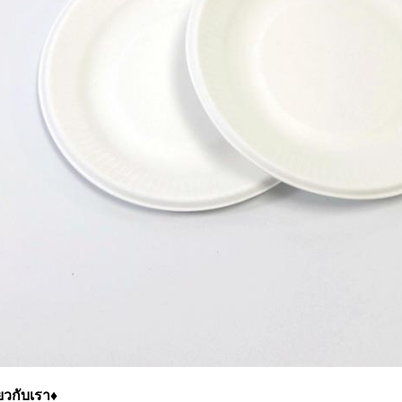
่ยวกับเรา♦