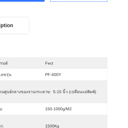
iption
บรนด์
Fect
ลขรุ่น
PF-600Y
่านศูนย์กลางของจานกระดาษ:
5-15 นิ้ว (เปลี่ยนแม่พิมพ์)
ิบ:
150-1000g/m2
ัก:
1500Kg