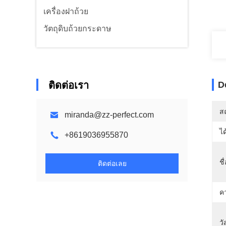
เครื่องฝาถ้วย
วัตถุดิบถ้วยกระดาษ
ติดต่อเรา
D
สถ
miranda@zz-perfect.com
ได
+8619036955870
ชื
ติดต่อเลย
ค
วั