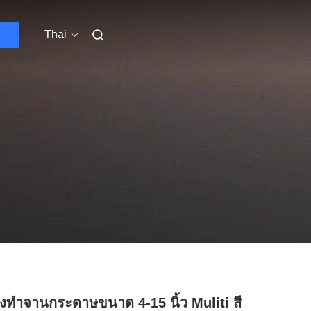
Thai
่องทำจานกระดาษขนาด 4-15 นิ้ว Muliti สี