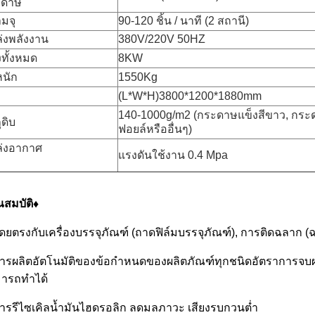
ะดาษ
มจุ
90-120 ชิ้น / นาที (2 สถานี)
่งพลังงาน
380V/220V 50HZ
งทั้งหมด
8KW
หนัก
1550Kg
(L*W*H)3800*1200*1880mm
140-1000g/m2 (กระดาษแข็งสีขาว, กระดา
ุดิบ
ฟอยล์หรืออื่นๆ)
่งอากาศ
แรงดันใช้งาน 0.4 Mpa
ณสมบัติ♦
โดยตรงกับเครื่องบรรจุภัณฑ์ (ถาดฟิล์มบรรจุภัณฑ์), การติดฉลาก 
การผลิตอัตโนมัติของข้อกำหนดของผลิตภัณฑ์ทุกชนิดอัตราการจบผล
ารถทำได้
การรีไซเคิลน้ำมันไฮดรอลิก ลดมลภาวะ เสียงรบกวนต่ำ