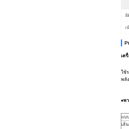
มิ
เน
P
เคร
ใช้
พลั
♦
พา
แบบ
เส้