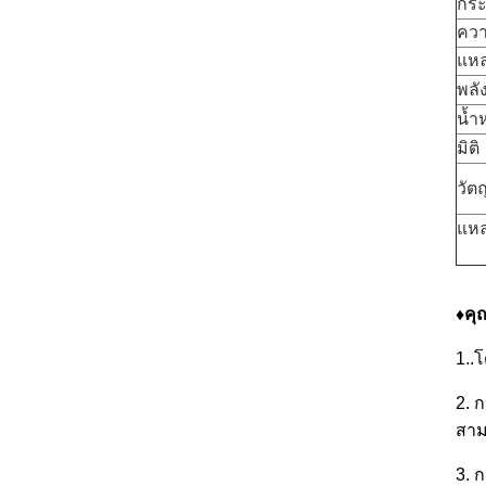
กร
ควา
แหล
พลั
น้ำ
มิติ
วัตถ
แหล
♦คุ
1..
2. 
สาม
3. 