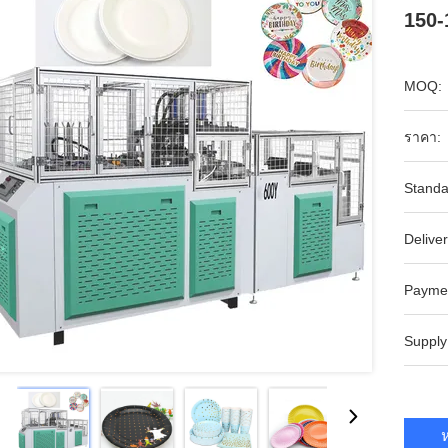
150-
MOQ:
ราคา:
Standa
Deliver
Payme
Supply
ห