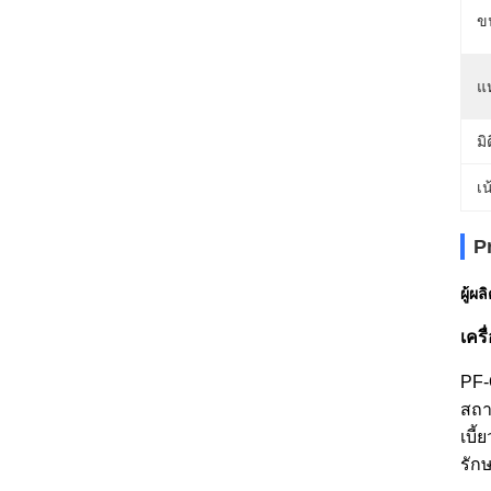
ข
แ
มิ
เน
P
ผู้ผ
เคร
PF-
สถา
เบี
รัก