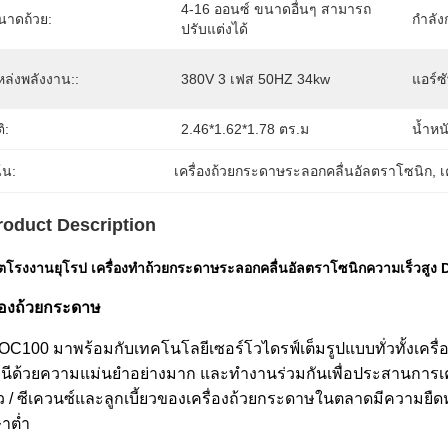
4-16 ออนซ์ ขนาดอื่นๆ สามารถ
นาดถ้วย:
กำลัง
ปรับแต่งได้
หล่งพลังงาน::
380V 3 เฟส 50HZ 34kw
แอร์ซ
ติ:
2.46*1.62*1.78 ตร.ม
น้ำหนั
้น:
เครื่องถ้วยกระดาษระลอกคลื่นอัลตราโซนิก
, 
เ
roduct Description
ลิตโรงงานยุโรป เครื่องทำถ้วยกระดาษระลอกคลื่นอัลตราโซนิกความเร็วสูง
ื่องถ้วยกระดาษ
OC100 มาพร้อมกับเทคโนโลยีเซอร์โวไดรฟ์เต็มรูปแบบทั่วทั้งเครื่
นีด้วยความแม่นยำอย่างมาก และทำงานร่วมกันเพื่อประสานการเ
้ยว / ซีเควนซ์และลูกเบี้ยวของเครื่องถ้วยกระดาษในตลาดมีความยืดห
ษาต่ำ