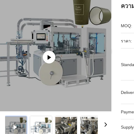
ความ
MOQ:
ราคา:
Standa
Deliver
Payme
Supply