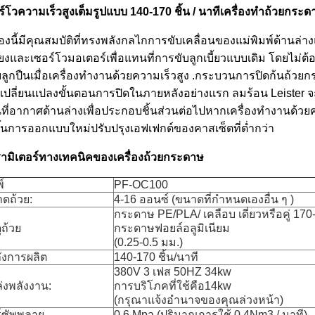
ร์โวความเร็วสูงเต็มรูปแบบ 140-170 ชิ้น / นาทีเครื่องทำถ้วยกระด
ื่องนี้มีคุณสมบัติที่ทรงพลังกลไกการขับเคลื่อนของแม่พิมพ์ด้า
ี่ยงและเซอร์โวมอเตอร์เพื่อแทนที่การขับลูกเบี้ยวแบบเดิม โดยไม่ต้
บลูกปืนเมื่อเครื่องทำงานด้วยความเร็วสูง .กระบวนการปิดก้นถ้วยก
เปลี่ยนแปลงขั้นตอนการปิดในภายหลังอย่างแรก ลมร้อน Leister จะท
นที่อากาศด้านล่างเพื่อประกอบชิ้นส่วนต่อไปหากเครื่องทำงานด้วย
งขึ้นการออกแบบใหม่ปรับปรุงเอฟเฟกต์ของคาสเซ็ตที่ต่ำกว่า
ามิเตอร์ทางเทคนิคของเครื่องถ้วยกระดาษ
์
PF-OC100
ดถ้วย:
4-16 ออนซ์ (ขนาดที่กำหนดเองอื่น ๆ )
กระดาษ PE/PLA/ เคลือบ เดี่ยวหรือคู่ 17
ุถ้วย
กระดาษฟอยล์อลูมิเนียม
(0.25-0.5 มม.)
ังการผลิต
140-170 ชิ้น/นาที
380V 3 เฟส 50HZ 34kw
่งพลังงาน:
การบริโภคที่ใช้คือ14kw
(กรุณาแจ้งอำนาจของคุณล่วงหน้า)
์ซัพพลาย
0.6 Mpa (ปริมาณการใช้ 0.4Nm3 / นาที)