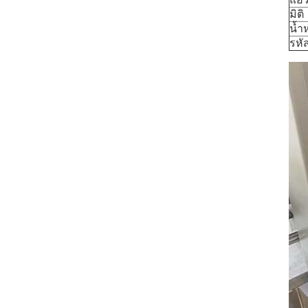
มิติ
น้ำ
รหั