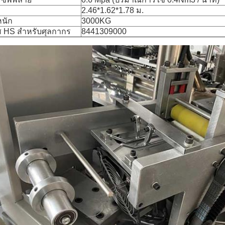
2.46*1.62*1.78 ม.
หนัก
3000KG
ส HS สำหรับศุลกากร
8441309000