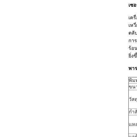
เซอ
เคร
เหว
ตลั
การ
ร้อ
ยิ่
พาร
พิมพ
ขนา
วัสด
กำล
แหล
แอร