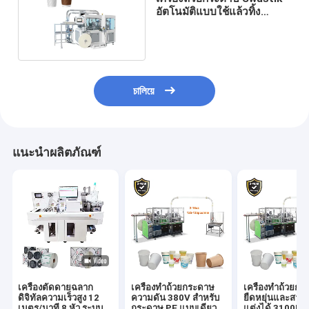
อัตโนมัติแบบใช้แล้วทิ้ง
Double Wall
চালিয়ে
แนะนำผลิตภัณฑ์
เครื่องตัดดายฉลาก
เครื่องทําถ้วยกระดาษ
เครื่องทําถ้วยก
ดิจิทัลความเร็วสูง 12
ความดัน 380V สําหรับ
ยืดหยุ่นและสาม
เมตร/นาที 8 หัว ระบบ
กระดาษ PE แบบเดียว/
แต่งได้ 3100KG