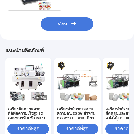
চালিয়ে
แนะนำผลิตภัณฑ์
เครื่องตัดดายฉลาก
เครื่องทําถ้วยกระดาษ
เครื่องทําถ้วยก
ดิจิทัลความเร็วสูง 12
ความดัน 380V สําหรับ
ยืดหยุ่นและสาม
เมตร/นาที 8 หัว ระบบ
กระดาษ PE แบบเดียว/
แต่งได้ 3100KG
ติดตาม CCD
คู่ 150-350 Gsm
ความเร็ว 120-15
อเนกประสงค์สำหรับตัด
/ นาที
ราคาดีที่สุด
ราคาดีที่สุด
ราคาดีที่ส
สติกเกอร์