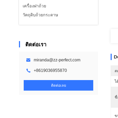
เครื่องฝาถ้วย
วัตถุดิบถ้วยกระดาษ
ติดต่อเรา
D
miranda@zz-perfect.com
+8619036955870
สถ
ได
ติดต่อเลย
ชื
ข