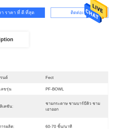
า ราคา ที่ ดี ที่สุด
ติดต่อเรา
iption
บรนด์
Fect
ลขรุ่น
PF-BOWL
ชามกระดาษ ชามบาร์บีคิว ชาม
ิเคชัน:
เอาออก
การผลิต:
60-70 ชิ้น/นาที