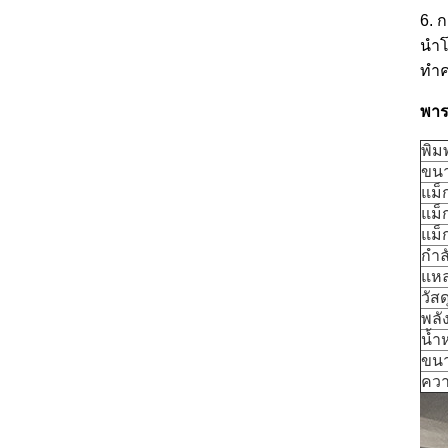
6. 
นำโ
ทำค
พาร
พิมพ
ขน
แม็
แม็
แม็
กำล
แหล
วัส
พลั
น้ำ
ขนา
คว