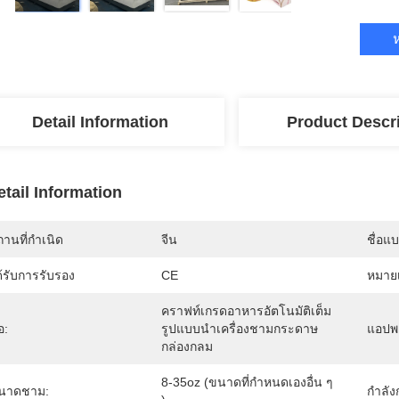
ห
Detail Information
Product Descr
etail Information
านที่กำเนิด
จีน
ชื่อแ
้รับการรับรอง
CE
หมายเ
คราฟท์เกรดอาหารอัตโนมัติเต็ม
่อ:
รูปแบบนำเครื่องชามกระดาษ
แอปพล
กล่องกลม
8-35oz (ขนาดที่กำหนดเองอื่น ๆ 
นาดชาม:
กำลัง