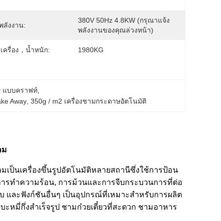
380V 50Hz 4.8KW (กรุณาแจ้ง
พลังงาน:
พลังงานของคุณล่วงหน้า)
ครื่อง，น้ำหนัก:
1980KG
y แบบคราฟท์
, 
ake Away
, 
350g / m2 เครื่องชามกระดาษอัตโนมัติ
ลม
็นเครื่องขึ้นรูปอัตโนมัติหลายสถานีซึ่งใช้การป้อน
น, การทำความร้อน, การม้วนและการจีบกระบวนการที่ต่อ
บ และฟังก์ชันอื่นๆ เป็นอุปกรณ์ที่เหมาะสำหรับการผลิต
มี่กึ่งสำเร็จรูป ชามก๋วยเตี๋ยวที่สะดวก ชามอาหาร