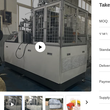
Take
MOQ:
ราคา:
Standa
Deliver
Payme
Supply