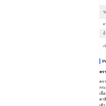
วั
ค
น้
เน
P
ครา
ครา
กระ
เนื
คาล
เช้