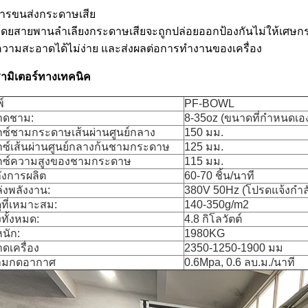
การขนส่งกระดาษเสีย
ดยสายพานลำเลียงกระดาษเสียจะถูกปล่อยออกป้องกันไม่ให้เศษกระดา
วามสะอาดได้ไม่ง่าย และส่งผลต่อการทำงานของเครื่อง
ามิเตอร์ทางเทคนิค
์
PF-BOWL
าดชาม:
8-35oz (ขนาดที่กำหนดเองอ
กซ์ชามกระดาษเส้นผ่านศูนย์กลาง
150 มม.
กซ์เส้นผ่านศูนย์กลางก้นชามกระดาษ
125 มม.
กซ์ความสูงของชามกระดาษ
115 มม.
ังการผลิต
60-70 ชิ้น/นาที
่งพลังงาน:
380V 50Hz (โปรดแจ้งกำล
ดุที่เหมาะสม:
140-350g/m2
งทั้งหมด:
4.8 กิโลวัตต์
หนัก:
1980KG
ดเครื่อง
2350-1250-1900 มม
ามกดอากาศ
0.6Mpa, 0.6 ลบ.ม./นาที