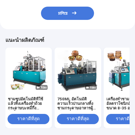
চালিয়ে
แนะนำผลิตภัณฑ์
ชามซุปอัตโนมัติที่ใช้
750ML อัตโนมัติ
เครื่องทำชามก
แล้วทิ้งเครื่องทำถ้วย
ความเร็วปานกลางทิ้ง
อัลตราโซนิกอัตโ
กระดาษบะหมี่กึ่ง
ชามกระดาษอาหารผู้
ขนาด 8-35 ออน
สำเร็จรูป
ผลิตเครื่องทำ
ราคาดีที่สุด
ราคาดีที่สุด
ราคาดีที่ส